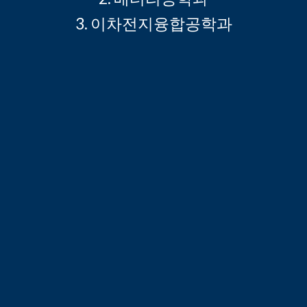
3.
이차전지융합공학
과